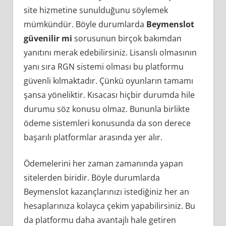
site hizmetine sunulduğunu söylemek
mümkündür. Böyle durumlarda
Beymenslot
güvenilir mi
sorusunun birçok bakımdan
yanıtını merak edebilirsiniz. Lisanslı olmasının
yanı sıra RGN sistemi olması bu platformu
güvenli kılmaktadır. Çünkü oyunların tamamı
şansa yöneliktir. Kısacası hiçbir durumda hile
durumu söz konusu olmaz. Bununla birlikte
ödeme sistemleri konusunda da son derece
başarılı platformlar arasında yer alır.
Ödemelerini her zaman zamanında yapan
sitelerden biridir. Böyle durumlarda
Beymenslot kazançlarınızı istediğiniz her an
hesaplarınıza kolayca çekim yapabilirsiniz. Bu
da platformu daha avantajlı hale getiren