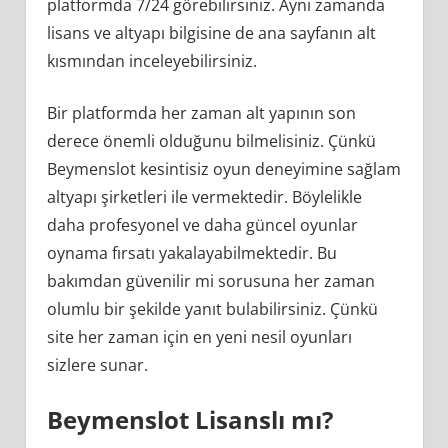
platformda 7/24 görebilirsiniz. Aynı zamanda
lisans ve altyapı bilgisine de ana sayfanın alt
kısmından inceleyebilirsiniz.
Bir platformda her zaman alt yapının son
derece önemli olduğunu bilmelisiniz. Çünkü
Beymenslot kesintisiz oyun deneyimine sağlam
altyapı şirketleri ile vermektedir. Böylelikle
daha profesyonel ve daha güncel oyunlar
oynama fırsatı yakalayabilmektedir. Bu
bakımdan güvenilir mi sorusuna her zaman
olumlu bir şekilde yanıt bulabilirsiniz. Çünkü
site her zaman için en yeni nesil oyunları
sizlere sunar.
Beymenslot Lisanslı mı?